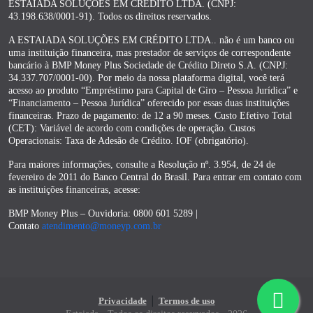
ESTAIADA SOLUÇÕES EM CRÉDITO LTDA. (CNPJ:
43.198.638/0001-91). Todos os direitos reservados.
A ESTAIADA SOLUÇÕES EM CRÉDITO LTDA.. não é um banco ou
uma instituição financeira, mas prestador de serviços de correspondente
bancário à BMP Money Plus Sociedade de Crédito Direto S.A. (CNPJ:
34.337.707/0001-00). Por meio da nossa plataforma digital, você terá
acesso ao produto “Empréstimo para Capital de Giro – Pessoa Jurídica” e
“Financiamento – Pessoa Jurídica” oferecido por essas duas instituições
financeiras. Prazo de pagamento: de 12 a 90 meses. Custo Efetivo Total
(CET): Variável de acordo com condições de operação. Custos
Operacionais: Taxa de Adesão de Crédito. IOF (obrigatório).
Para maiores informações, consulte a Resolução nº. 3.954, de 24 de
fevereiro de 2011 do Banco Central do Brasil. Para entrar em contato com
as instituições financeiras, acesse:
BMP Money Plus – Ouvidoria: 0800 601 5289 |
Contato
atendimento@moneyp.com.br
|
Privacidade
Termos de uso