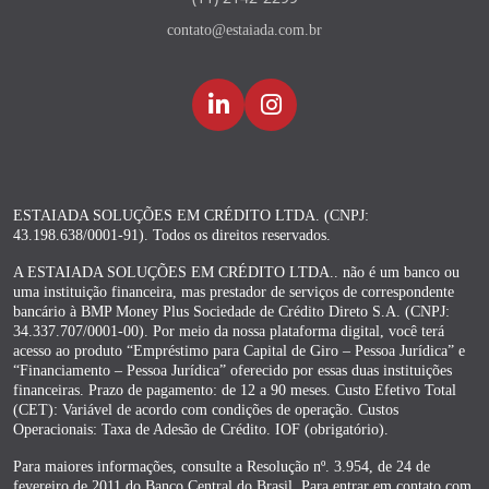
contato@estaiada.com.br
ESTAIADA SOLUÇÕES EM CRÉDITO LTDA. (CNPJ:
43.198.638/0001-91). Todos os direitos reservados.
A ESTAIADA SOLUÇÕES EM CRÉDITO LTDA.. não é um banco ou
uma instituição financeira, mas prestador de serviços de correspondente
bancário à BMP Money Plus Sociedade de Crédito Direto S.A. (CNPJ:
34.337.707/0001-00). Por meio da nossa plataforma digital, você terá
acesso ao produto “Empréstimo para Capital de Giro – Pessoa Jurídica” e
“Financiamento – Pessoa Jurídica” oferecido por essas duas instituições
financeiras. Prazo de pagamento: de 12 a 90 meses. Custo Efetivo Total
(CET): Variável de acordo com condições de operação. Custos
Operacionais: Taxa de Adesão de Crédito. IOF (obrigatório).
Para maiores informações, consulte a Resolução nº. 3.954, de 24 de
fevereiro de 2011 do Banco Central do Brasil. Para entrar em contato com