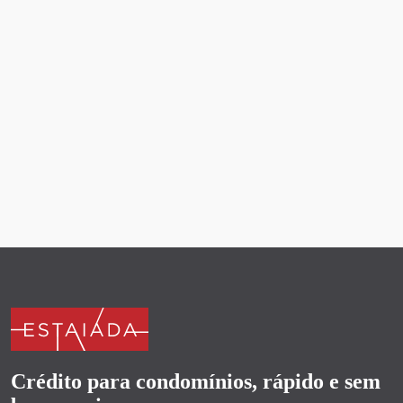
confira as lições práticas.
Por:
Time de Conteudo Estaiada
11/04/2026
Crédito para condomínios, rápido e sem