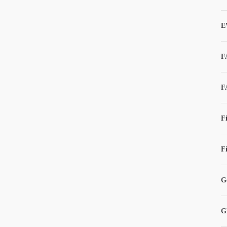
E
F
F
F
F
G
G