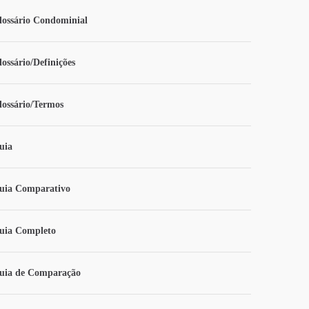
lossário Condominial
lossário/Definições
lossário/Termos
uia
uia Comparativo
uia Completo
uia de Comparação