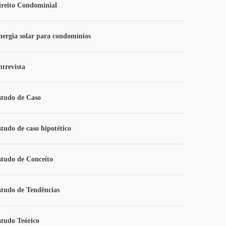
ireito Condominial
nergia solar para condomínios
ntrevista
studo de Caso
studo de caso hipotético
studo de Conceito
studo de Tendências
studo Teórico