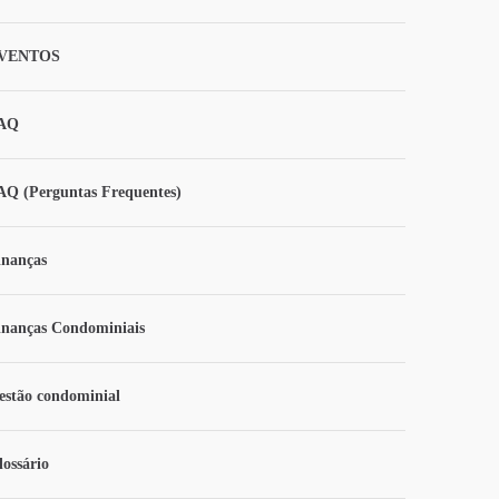
VENTOS
AQ
AQ (Perguntas Frequentes)
inanças
inanças Condominiais
estão condominial
lossário