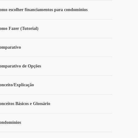
omo escolher financiamentos para condomínios
omo Fazer (Tutorial)
omparativo
omparativo de Opções
onceito/Explicação
onceitos Básicos e Glossário
ondomínios