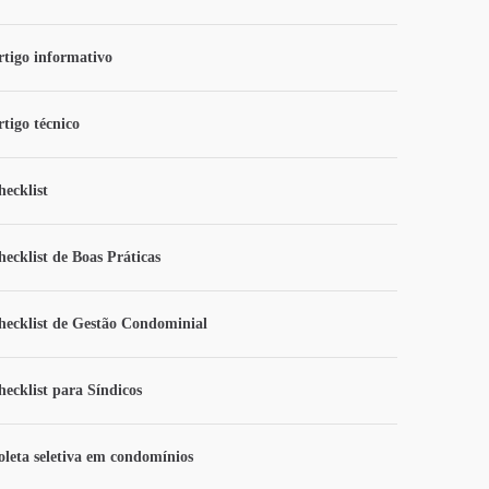
rtigo informativo
rtigo técnico
hecklist
hecklist de Boas Práticas
hecklist de Gestão Condominial
hecklist para Síndicos
oleta seletiva em condomínios