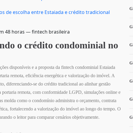
G
cos de escolha entre Estaiada e crédito tradicional
G
 48 horas — fintech brasileira
ndo o crédito condominial no
G
G
pções disponíveis e a proposta da fintech condominial Estaiada
taria remota, eficiência energética e valorização do imóvel. A
G
o, diferenciando-se do crédito tradicional ao alinhar gestão
ra portaria remota, com conformidade LGPD, simulações online e
G
vias molda como o condomínio administra o orçamento, contrata
tica, fortalecendo a valorização do imóvel ao longo do tempo. O
parando o leitor para comparar cenários objetivamente.
G