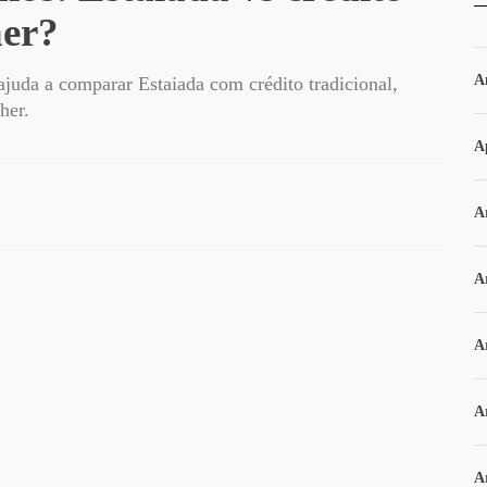
her?
A
ajuda a comparar Estaiada com crédito tradicional,
her.
A
Ar
A
A
A
A