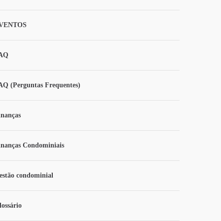
VENTOS
AQ
AQ (Perguntas Frequentes)
inanças
inanças Condominiais
estão condominial
lossário