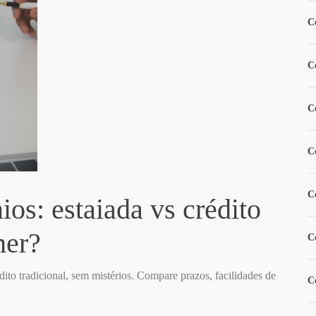
C
C
C
C
C
os: estaiada vs crédito
her?
C
dito tradicional, sem mistérios. Compare prazos, facilidades de
C