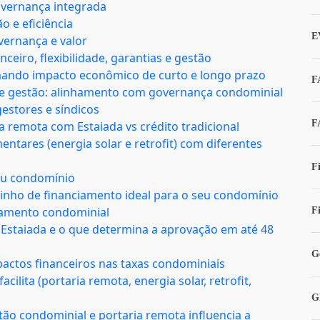
governança integrada
o e eficiência
E
overnança e valor
nceiro, flexibilidade, garantias e gestão
stimando impacto econômico de curto e longo prazo
F
ão de gestão: alinhamento com governança condominial
gestores e síndicos
F
ia remota com Estaiada vs crédito tradicional
entares (energia solar e retrofit) com diferentes
F
eu condomínio
minho de financiamento ideal para o seu condomínio
iamento condominial
F
 Estaiada e o que determina a aprovação em até 48
G
pactos financeiros nas taxas condominiais
cilita (portaria remota, energia solar, retrofit,
G
ão condominial e portaria remota influencia a