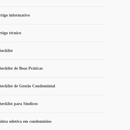
rtigo informativo
rtigo técnico
hecklist
hecklist de Boas Práticas
hecklist de Gestão Condominial
hecklist para Síndicos
oleta seletiva em condomínios