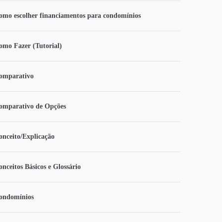
omo escolher financiamentos para condomínios
omo Fazer (Tutorial)
omparativo
omparativo de Opções
onceito/Explicação
onceitos Básicos e Glossário
ondomínios