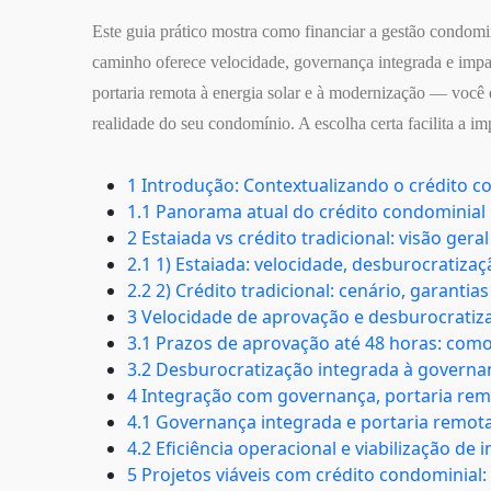
Este guia prático mostra como financiar a gestão condomin
caminho oferece velocidade, governança integrada e impac
portaria remota à energia solar e à modernização — você 
realidade do seu condomínio. A escolha certa facilita a i
1 Introdução: Contextualizando o crédito c
1.1 Panorama atual do crédito condominial no
2 Estaiada vs crédito tradicional: visão geral
2.1 1) Estaiada: velocidade, desburocratiza
2.2 2) Crédito tradicional: cenário, garantia
3 Velocidade de aprovação e desburocratiz
3.1 Prazos de aprovação até 48 horas: como
3.2 Desburocratização integrada à governa
4 Integração com governança, portaria remo
4.1 Governança integrada e portaria remota
4.2 Eficiência operacional e viabilização de i
5 Projetos viáveis com crédito condominial: 