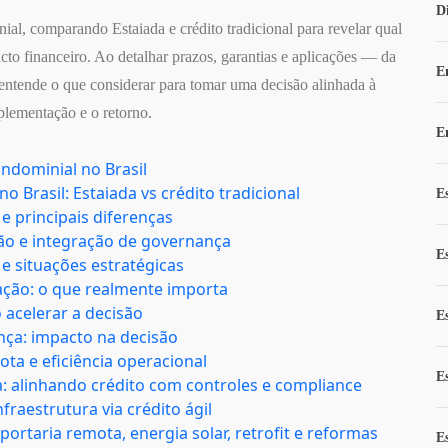
D
ial, comparando Estaiada e crédito tradicional para revelar qual
to financeiro. Ao detalhar prazos, garantias e aplicações — da
E
entende o que considerar para tomar uma decisão alinhada à
mplementação e o retorno.
E
ondominial no Brasil
 Brasil: Estaiada vs crédito tradicional
E
 e principais diferenças
ção e integração de governança
E
s e situações estratégicas
ação: o que realmente importa
 acelerar a decisão
E
nça: impacto na decisão
ta e eficiência operacional
E
: alinhando crédito com controles e compliance
nfraestrutura via crédito ágil
portaria remota, energia solar, retrofit e reformas
E