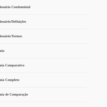
lossário Condominial
lossário/Definições
lossário/Termos
uia
uia Comparativo
uia Completo
uia de Comparação