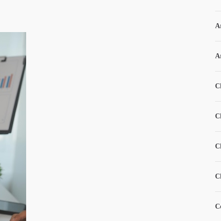
A
A
C
C
C
C
C