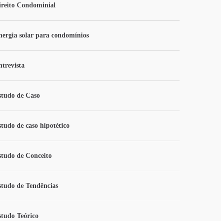
ireito Condominial
nergia solar para condomínios
ntrevista
studo de Caso
studo de caso hipotético
studo de Conceito
studo de Tendências
studo Teórico