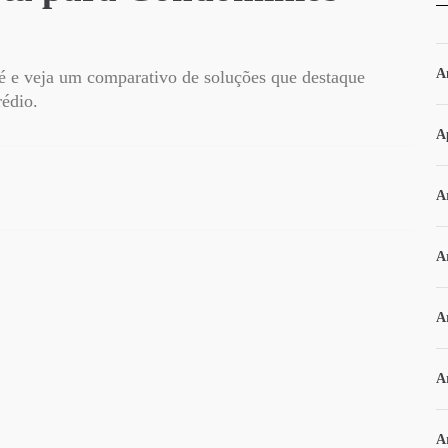
A
 é e veja um comparativo de soluções que destaque
rédio.
A
Ar
A
A
A
A