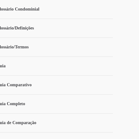
lossário Condominial
lossário/Definições
lossário/Termos
uia
uia Comparativo
uia Completo
uia de Comparação