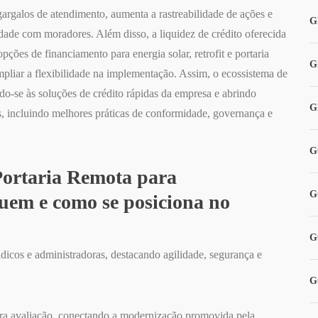
gargalos de atendimento, aumenta a rastreabilidade de ações e
G
idade com moradores. Além disso, a liquidez de crédito oferecida
pções de financiamento para energia solar, retrofit e portaria
G
mpliar a flexibilidade na implementação. Assim, o ecossistema de
do-se às soluções de crédito rápidas da empresa e abrindo
G
, incluindo melhores práticas de conformidade, governança e
G
Portaria Remota para
G
uem e como se posiciona no
G
ndicos e administradoras, destacando agilidade, segurança e
G
para avaliação, conectando a modernização promovida pela