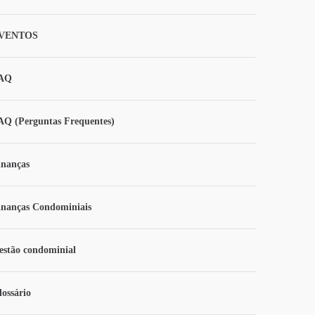
VENTOS
AQ
AQ (Perguntas Frequentes)
inanças
inanças Condominiais
estão condominial
lossário