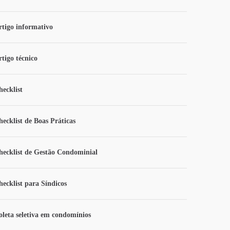
rtigo informativo
rtigo técnico
hecklist
hecklist de Boas Práticas
hecklist de Gestão Condominial
hecklist para Síndicos
oleta seletiva em condomínios