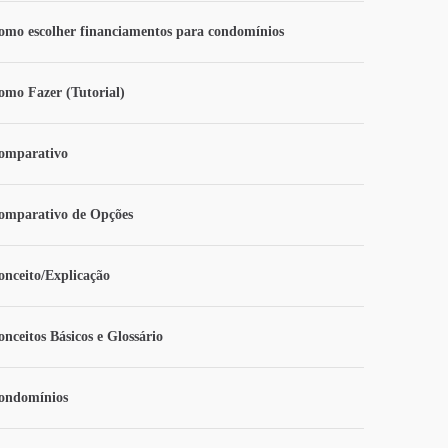
omo escolher financiamentos para condomínios
omo Fazer (Tutorial)
omparativo
omparativo de Opções
onceito/Explicação
onceitos Básicos e Glossário
ondomínios