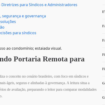
 Diretrizes para Síndicos e Administradores
E
de, segurança e governança
 soluções
F
ção
cisões para síndicos
F
sso ao condomínio; estaiada visual.
F
ando Portaria Remota para
F
za o conceito no cenário brasileiro, com foco em síndicos e
ais ágeis, seguras e alinhadas à governança. A leitura situa a
G
térios de avaliação, preparando o leitor para comparar modalidades
o.
G