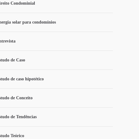
ireito Condominial
nergia solar para condomínios
ntrevista
studo de Caso
studo de caso hipotético
studo de Conceito
studo de Tendências
studo Teórico