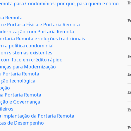
 Remota para Condomínios: por que, para quem e como
D
ria Remota
E
re Portaria Física e Portaria Remota
modernização com Portaria Remota
Portaria Remota e soluções tradicionais
E
m a política condominial
com sistemas existentes
E
 com foco em crédito rápido
nanças para Modernização
a Portaria Remota
E
ação tecnológica
oção
E
a Portaria Remota
ação e Governança
leiros
E
a implantação da Portaria Remota
ricas de Desempenho
E