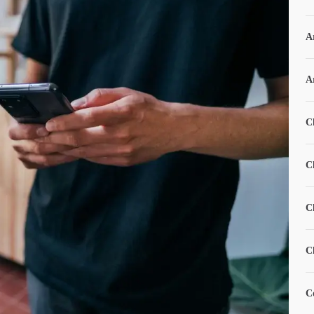
A
A
C
C
C
C
C