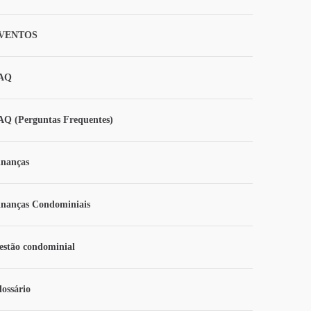
VENTOS
AQ
AQ (Perguntas Frequentes)
inanças
inanças Condominiais
estão condominial
lossário