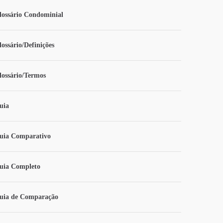
lossário Condominial
lossário/Definições
lossário/Termos
uia
uia Comparativo
uia Completo
uia de Comparação