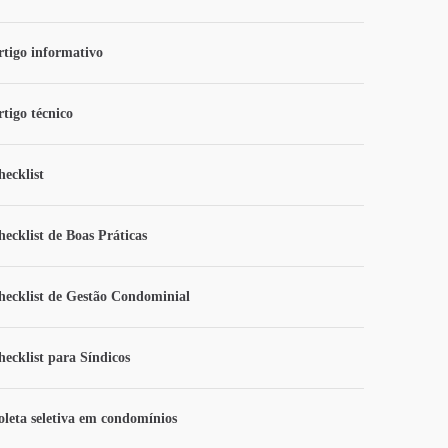
rtigo informativo
rtigo técnico
hecklist
hecklist de Boas Práticas
hecklist de Gestão Condominial
hecklist para Síndicos
oleta seletiva em condomínios