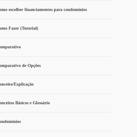
omo escolher financiamentos para condomínios
omo Fazer (Tutorial)
omparativo
omparativo de Opções
onceito/Explicação
onceitos Básicos e Glossário
ondomínios