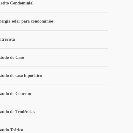
ireito Condominial
nergia solar para condomínios
ntrevista
studo de Caso
studo de caso hipotético
studo de Conceito
studo de Tendências
studo Teórico