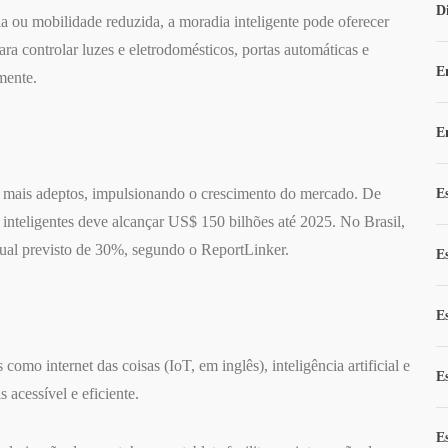
D
ia ou mobilidade reduzida, a moradia inteligente pode oferecer
ara controlar luzes e eletrodomésticos, portas automáticas e
E
mente.
E
z mais adeptos, impulsionando o crescimento do mercado. De
E
inteligentes deve alcançar US$ 150 bilhões até 2025. No Brasil,
ual previsto de 30%, segundo o ReportLinker.
E
E
omo internet das coisas (IoT, em inglês), inteligência artificial e
E
 acessível e eficiente.
E