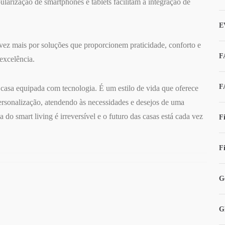
ularização de smartphones e tablets facilitam a integração de
E
vez mais por soluções que proporcionem praticidade, conforto e
F
excelência.
F
casa equipada com tecnologia. É um estilo de vida que oferece
 personalização, atendendo às necessidades e desejos de uma
do smart living é irreversível e o futuro das casas está cada vez
F
F
G
G