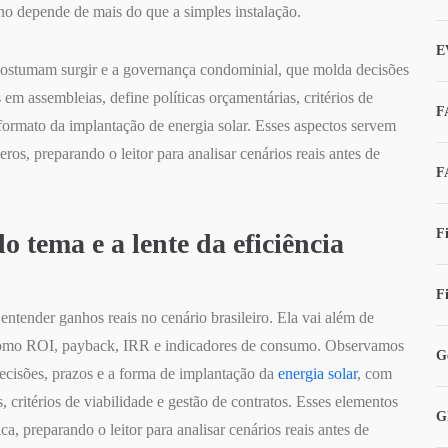
rno depende de mais do que a simples instalação.
E
 costumam surgir e a governança condominial, que molda decisões
m assembleias, define políticas orçamentárias, critérios de
F
 formato da implantação de energia solar. Esses aspectos servem
ros, preparando o leitor para analisar cenários reais antes de
F
F
o tema e a lente da eficiência
F
entender ganhos reais no cenário brasileiro. Ela vai além de
os como ROI, payback, IRR e indicadores de consumo. Observamos
G
ecisões, prazos e a forma de implantação da
energia solar
, com
 critérios de viabilidade e gestão de contratos. Esses elementos
G
a, preparando o leitor para analisar cenários reais antes de