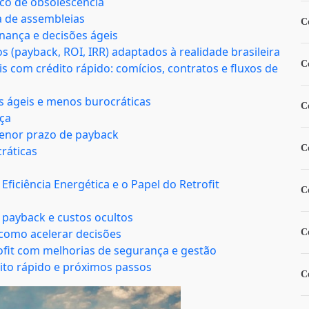
sco de obsolescência
a de assembleias
C
rnança e decisões ágeis
 (payback, ROI, IRR) adaptados à realidade brasileira
C
s com crédito rápido: comícios, contratos e fluxos de
s ágeis e menos burocráticas
C
nça
menor prazo de payback
C
cráticas
ficiência Energética e o Papel do Retrofit
C
o payback e custos ocultos
como acelerar decisões
C
ofit com melhorias de segurança e gestão
dito rápido e próximos passos
C