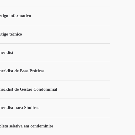
rtigo informativo
rtigo técnico
hecklist
hecklist de Boas Práticas
hecklist de Gestão Condominial
hecklist para Síndicos
oleta seletiva em condomínios