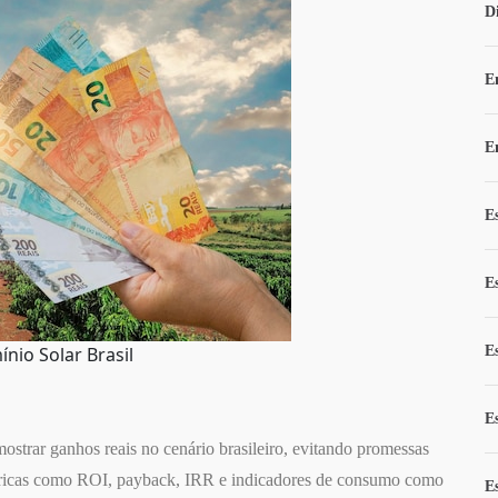
D
E
E
E
E
nio Solar Brasil
E
E
mostrar ganhos reais no cenário brasileiro, evitando promessas
étricas como ROI, payback, IRR e indicadores de consumo como
E