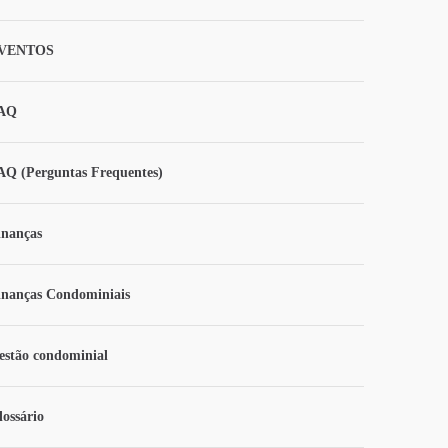
VENTOS
AQ
AQ (Perguntas Frequentes)
inanças
inanças Condominiais
estão condominial
lossário