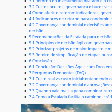
3.1 Retorno do investimento dilatado e o ri
3.2 Custos ocultos, governança e burocraci
4 Como aferir o retorno: indicadores, gove
4.1 Indicadores de retorno para condomínios
4.2 Governança condominial e decisões ágei
decisão
5 Recomendações da Estaiada para decisõe
5.1 Princípios de decisão ágil com governa
5.2 Priorizar projetos de maior impacto e 
5.3 Roteiro de simplificação de etapas buro
6 Conclusão
6.1 Conclusão: Decisões Ágeis com Foco em E
7 Perguntas Frequentes (FAQ)
7.1 Custo real vs custo inicial: entendendo 
7.2 Governança condominial e aprovações: 
7.3 Quando vale mais a pena combinar retr
7.4 Como a Estaiada facilita o caminho: cré