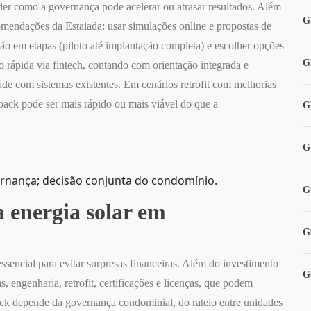
nder como a governança pode acelerar ou atrasar resultados. Além
G
comendações da Estaiada: usar simulações online e propostas de
ão em etapas (piloto até implantação completa) e escolher opções
G
rápida via fintech, contando com orientação integrada e
dade com sistemas existentes. Em cenários retrofit com melhorias
back pode ser mais rápido ou mais viável do que a
G
G
rnança; decisão conjunta do condomínio.
G
a energia solar em
G
ssencial para evitar surpresas financeiras. Além do investimento
G
, engenharia, retrofit, certificações e licenças, que podem
ack depende da governança condominial, do rateio entre unidades