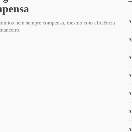
mpensa
A
domínios nem sempre compensa, mesmo com eficiência
inanceiro.
A
Ar
A
A
A
A