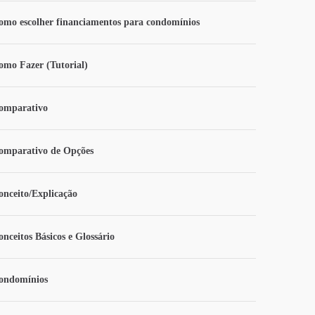
omo escolher financiamentos para condomínios
omo Fazer (Tutorial)
omparativo
omparativo de Opções
onceito/Explicação
onceitos Básicos e Glossário
ondomínios