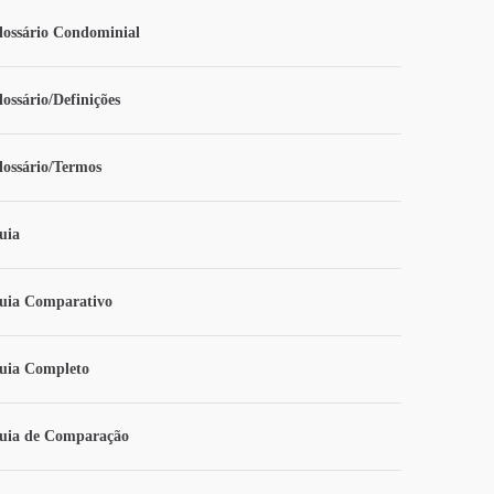
lossário Condominial
lossário/Definições
lossário/Termos
uia
uia Comparativo
uia Completo
uia de Comparação