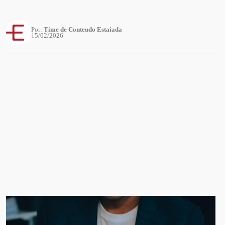
Por:
Time de Conteudo Estaiada
15/02/2026