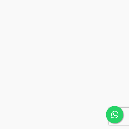
Finanças
Estudo de caso: como um condomínio
cortou custos e pagou um empréstimo em 24
meses
Estudo de caso empréstimo condomínio: passo a passo para reduzir
custos, simular crédito e aprovar em assembleia. Baixe o template e
confira as lições práticas.
Por:
Time de Conteudo Estaiada
11/04/2026